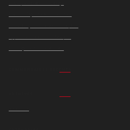
Votre partenaire en usinage
Barres – Tiges filetées – Profilés
Assemblage – Fourniture complète
Apport de solutions techniques
Formage de tous matériaux
COMMENTAIRES RÉCENTS
ARCHIVES
avril 2018
CATÉGORIES