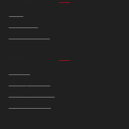
produit
Produit accueil
Produit mis en avant
MÉTA
Connexion
Flux des publications
Flux des commentaires
Site de WordPress-FR